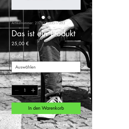
Artikelnummer: 217537123517253
Das ist ein Produkt
Preis
25,00 €
Größe
*
Anzahl
*
In den Warenkorb
Dies ist eine Produktbeschreibung. 