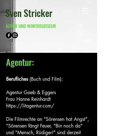
Sven Stricker
AUTOR UND WORTREGISSEUR
Agentur:
Berufliches
(Buch und Film):
Agentur Gaeb & Eggers
Frau Hanne Reinhardt
https://litagentur.com/
Die Filmrechte an "Sörensen hat Angst",
"Sörensen fängt Feuer, "Bin noch da"
und "Mensch, Rüdiger!" sind derzeit